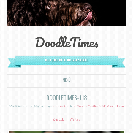
DoodleTimes
MEIN LEBEN MIT EINEM LABRADOODLE.
MENÜ
ZUM INHALT SPRINGEN
DOODLETIMES-118
Veröffentlicht
13. Mai 2015
um
1200 × 800
in
2. Doodle-Treffen in Niedersachsen
← Zurück
Weiter →