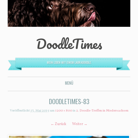
DoodleTimes
MEIN LEBEN MIT EINEM LABRADOODLE.
MENÜ
ZUM INHALT SPRINGEN
DOODLETIMES-83
Veröffentlicht
13. Mai 2015
um
1200 × 800
in
2. Doodle-Treffen in Niedersachsen
← Zurück
Weiter →