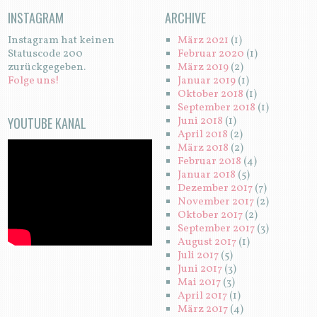
INSTAGRAM
ARCHIVE
Instagram hat keinen
März 2021
(1)
Statuscode 200
Februar 2020
(1)
zurückgegeben.
März 2019
(2)
Folge uns!
Januar 2019
(1)
Oktober 2018
(1)
September 2018
(1)
YOUTUBE KANAL
Juni 2018
(1)
April 2018
(2)
März 2018
(2)
Februar 2018
(4)
Januar 2018
(5)
Dezember 2017
(7)
November 2017
(2)
Oktober 2017
(2)
September 2017
(3)
August 2017
(1)
Juli 2017
(5)
Juni 2017
(3)
Mai 2017
(3)
April 2017
(1)
März 2017
(4)