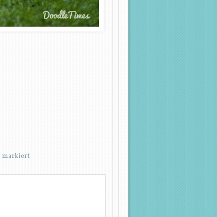
*
markiert