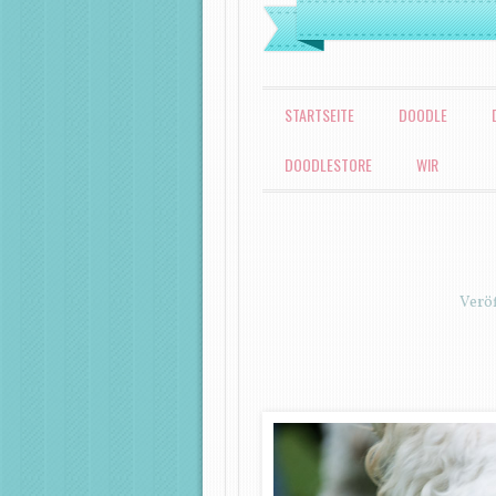
MENÜ
ZUM INHALT SPRINGEN
STARTSEITE
DOODLE
DOODLESTORE
WIR
Verö