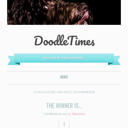
DoodleTimes
MEIN LEBEN MIT EINEM LABRADOODLE.
MENÜ
ZUM INHALT SPRINGEN
SCHLAGWORT-ARCHIVE:
GEWINNERIN
THE WINNER IS…
Veröffentlicht am
15. Mai 2016
1