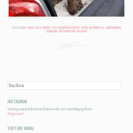
TAGGED
500
,
500X
,
AUTO
,
DOODLE
,
FIAT
,
HANDYHALTERUNG
,
HUND
,
KLEINMETALL
,
LABRADOODLE
,
LADEKABEL
,
ORTHOKISSEN
,
ROLLMAT
BEITRAGSNAVIGATION
SUCHEN
INSTAGRAM
Instagram hat keinen Statuscode 200 zurückgegeben.
Folge uns!
YOUTUBE KANAL