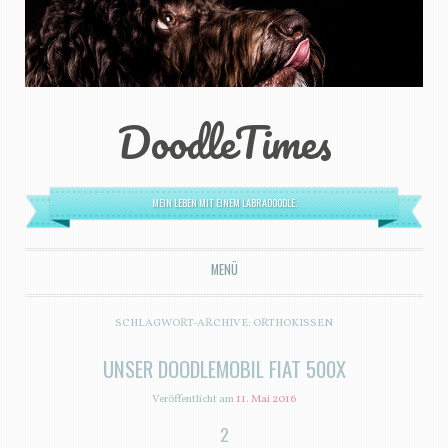
DoodleTimes
MEIN LEBEN MIT EINEM LABRADOODLE.
MENÜ
ZUM INHALT SPRINGEN
SCHLAGWORT-ARCHIVE:
ORTHOKISSEN
UNSER DOODLEMOBIL FIAT 500X
Veröffentlicht am
11. Mai 2016
2