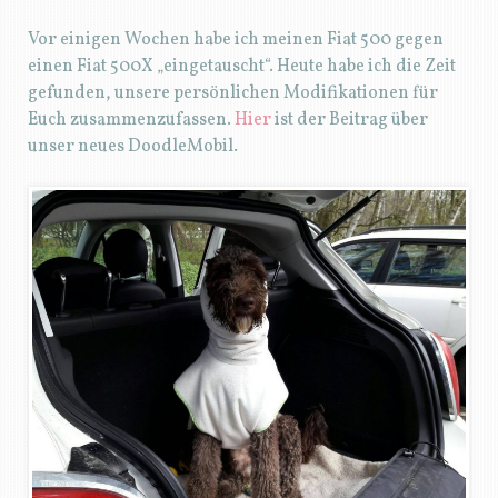
Vor einigen Wochen habe ich meinen Fiat 500 gegen
einen Fiat 500X „eingetauscht“. Heute habe ich die Zeit
gefunden, unsere persönlichen Modifikationen für
Euch zusammenzufassen.
Hier
ist der Beitrag über
unser neues DoodleMobil.