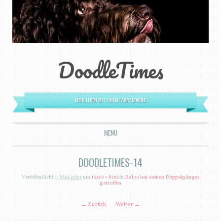
DoodleTimes
MEIN LEBEN MIT EINEM LABRADOODLE.
MENÜ
ZUM INHALT SPRINGEN
DOODLETIMES-14
Veröffentlicht
1. Mai 2015
um
1200 × 800
in
Baloo hat seinen Doppelgänger
getroffen
← Zurück
Weiter →