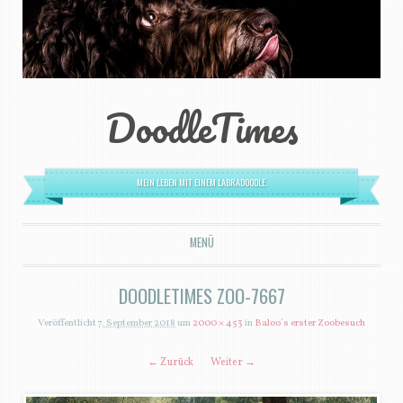
DoodleTimes
MEIN LEBEN MIT EINEM LABRADOODLE.
MENÜ
ZUM INHALT SPRINGEN
DOODLETIMES ZOO-7667
Veröffentlicht
7. September 2018
um
2000 × 453
in
Baloo´s erster Zoobesuch
← Zurück
Weiter →