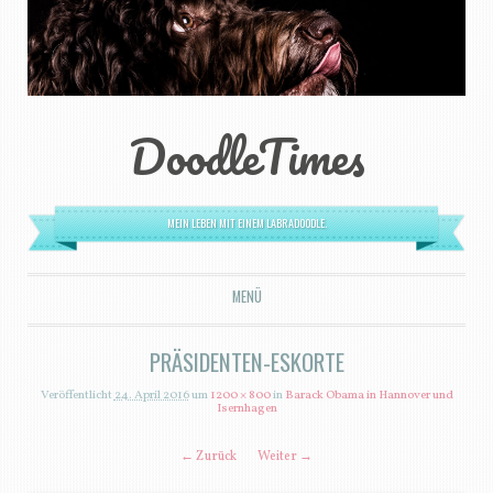
DoodleTimes
MEIN LEBEN MIT EINEM LABRADOODLE.
MENÜ
ZUM INHALT SPRINGEN
PRÄSIDENTEN-ESKORTE
Veröffentlicht
24. April 2016
um
1200 × 800
in
Barack Obama in Hannover und
Isernhagen
← Zurück
Weiter →