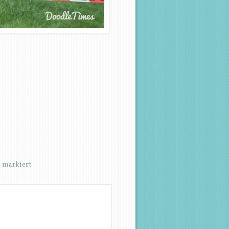
*
markiert