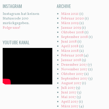
INSTAGRAM
ARCHIVE
Instagram hat keinen
März 2021
(1)
Statuscode 200
Februar 2020
(1)
zurückgegeben.
März 2019
(2)
Folge uns!
Januar 2019
(1)
Oktober 2018
(1)
September 2018
(1)
YOUTUBE KANAL
Juni 2018
(1)
April 2018
(2)
März 2018
(2)
Februar 2018
(4)
Januar 2018
(5)
Dezember 2017
(7)
November 2017
(2)
Oktober 2017
(2)
September 2017
(3)
August 2017
(1)
Juli 2017
(5)
Juni 2017
(3)
Mai 2017
(3)
April 2017
(1)
März 2017
(4)