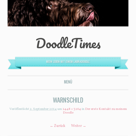
DoodleTimes
MEIN LEBEN MIT EINEM LABRADOODLE.
MENÜ
ZUM INHALT SPRINGEN
WARNSCHILD
Veröffentlicht
2. September 2014
um
2448 × 3264
in
Der erste Kontakt zu meinem
Doodle
← Zurück
Weiter →