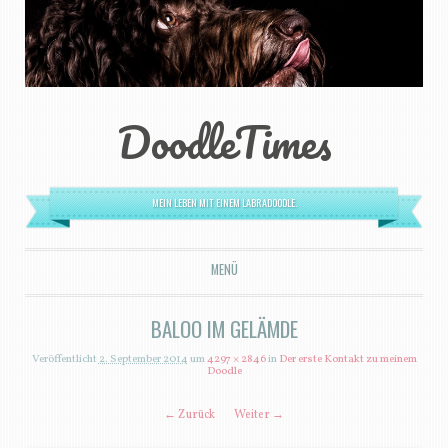
DoodleTimes
MEIN LEBEN MIT EINEM LABRADOODLE.
MENÜ
ZUM INHALT SPRINGEN
BALOO IM GELÄMDE
Veröffentlicht
2. September 2014
um
4297 × 2846
in
Der erste Kontakt zu meinem
Doodle
← Zurück
Weiter →