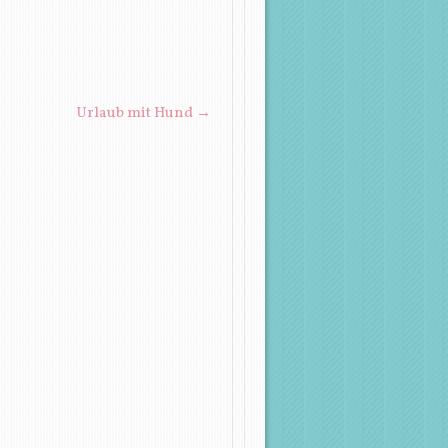
Urlaub mit Hund
→