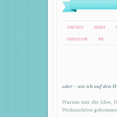
MENÜ
ZUM INHALT SPRINGEN
STARTSEITE
DOODLE
DOODLESTORE
WIR
oder – wie ich auf den
Warum mir die Idee, fü
Weihnachten gekommen is