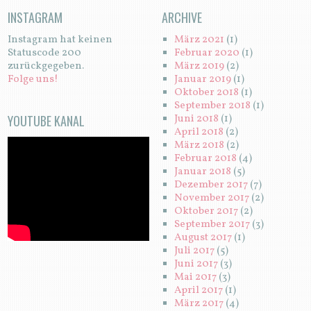
INSTAGRAM
ARCHIVE
Instagram hat keinen
März 2021
(1)
Statuscode 200
Februar 2020
(1)
zurückgegeben.
März 2019
(2)
Folge uns!
Januar 2019
(1)
Oktober 2018
(1)
September 2018
(1)
YOUTUBE KANAL
Juni 2018
(1)
April 2018
(2)
März 2018
(2)
Februar 2018
(4)
Januar 2018
(5)
Dezember 2017
(7)
November 2017
(2)
Oktober 2017
(2)
September 2017
(3)
August 2017
(1)
Juli 2017
(5)
Juni 2017
(3)
Mai 2017
(3)
April 2017
(1)
März 2017
(4)