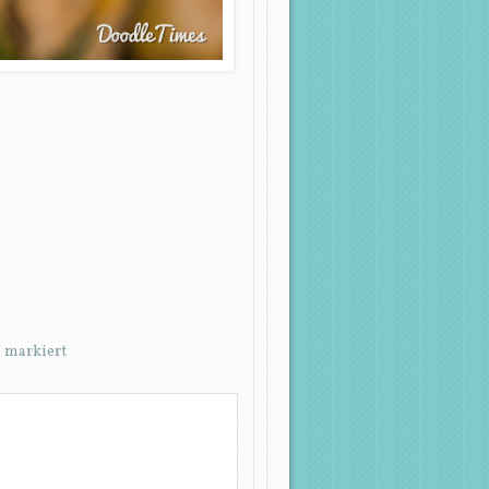
*
markiert