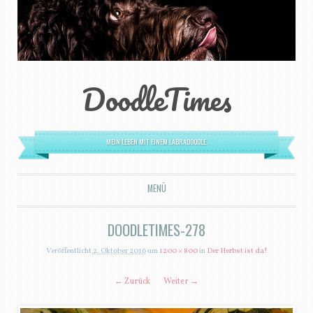
DoodleTimes
MEIN LEBEN MIT EINEM LABRADOODLE.
MENÜ
ZUM INHALT SPRINGEN
DOODLETIMES-278
Veröffentlicht
2. Oktober 2016
um
1200 × 800
in
Der Herbst ist da!
← Zurück
Weiter →