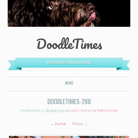
DoodleTimes
MEIN LEBEN MIT EINEM LABRADOODLE.
MENÜ
ZUM INHALT SPRINGEN
DOODLETIMES-288
Veröffentlicht
2. Oktober 2016
um
1200 × 800
in
Der Herbst ist da!
← Zurück
Weiter →