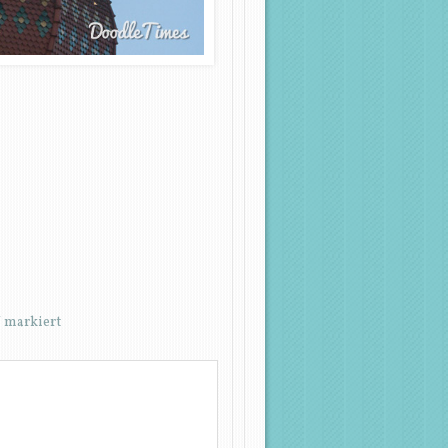
*
markiert