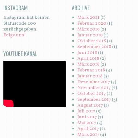
INSTAGRAM
ARCHIVE
Instagram hat keinen
März 2021
(1)
Statuscode 200
Februar 2020
(1)
zurückgegeben.
März 2019
(2)
Folge uns!
Januar 2019
(1)
Oktober 2018
(1)
September 2018
(1)
YOUTUBE KANAL
Juni 2018
(1)
April 2018
(2)
März 2018
(2)
Februar 2018
(4)
Januar 2018
(5)
Dezember 2017
(7)
November 2017
(2)
Oktober 2017
(2)
September 2017
(3)
August 2017
(1)
Juli 2017
(5)
Juni 2017
(3)
Mai 2017
(3)
April 2017
(1)
März 2017
(4)