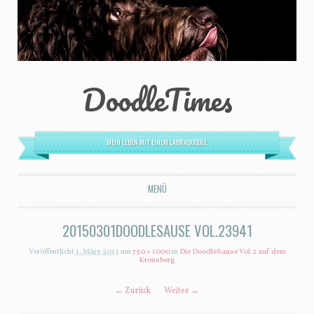
DoodleTimes
MEIN LEBEN MIT EINEM LABRADOODLE.
MENÜ
ZUM INHALT SPRINGEN
20150301DOODLESAUSE VOL.23941
Veröffentlicht
1. März 2015
um
750 × 1000
in
Die DoodleSause Vol.2 auf dem
Kronsberg
← Zurück
Weiter →