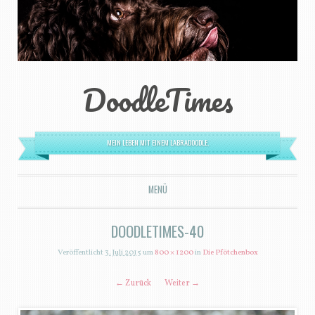
DoodleTimes
MEIN LEBEN MIT EINEM LABRADOODLE.
MENÜ
ZUM INHALT SPRINGEN
DOODLETIMES-40
Veröffentlicht
3. Juli 2015
um
800 × 1200
in
Die Pfötchenbox
← Zurück
Weiter →