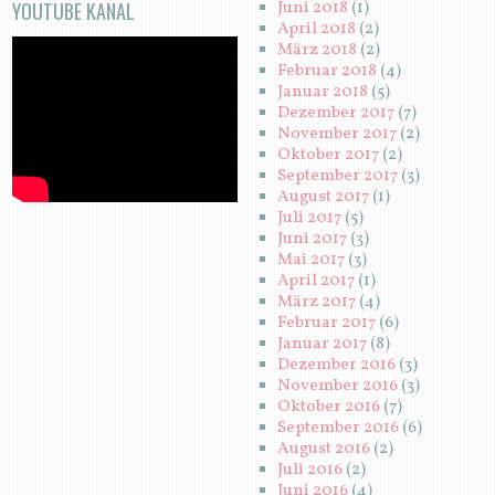
YOUTUBE KANAL
Juni 2018
(1)
April 2018
(2)
März 2018
(2)
Februar 2018
(4)
Januar 2018
(5)
Dezember 2017
(7)
November 2017
(2)
Oktober 2017
(2)
September 2017
(3)
August 2017
(1)
Juli 2017
(5)
Juni 2017
(3)
Mai 2017
(3)
April 2017
(1)
März 2017
(4)
Februar 2017
(6)
Januar 2017
(8)
Dezember 2016
(3)
November 2016
(3)
Oktober 2016
(7)
September 2016
(6)
August 2016
(2)
Juli 2016
(2)
Juni 2016
(4)