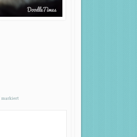
*
markiert