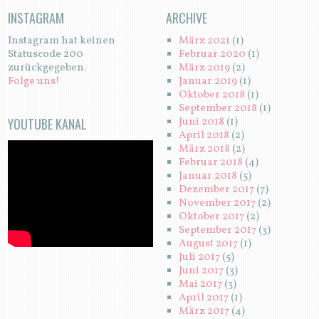
INSTAGRAM
ARCHIVE
Instagram hat keinen
März 2021
(1)
Statuscode 200
Februar 2020
(1)
zurückgegeben.
März 2019
(2)
Folge uns!
Januar 2019
(1)
Oktober 2018
(1)
September 2018
(1)
YOUTUBE KANAL
Juni 2018
(1)
April 2018
(2)
März 2018
(2)
Februar 2018
(4)
Januar 2018
(5)
Dezember 2017
(7)
November 2017
(2)
Oktober 2017
(2)
September 2017
(3)
August 2017
(1)
Juli 2017
(5)
Juni 2017
(3)
Mai 2017
(3)
April 2017
(1)
März 2017
(4)