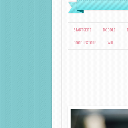
MENÜ
ZUM INHALT SPRINGEN
STARTSEITE
DOODLE
DOODLESTORE
WIR