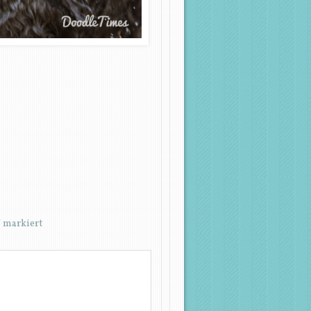
*
markiert