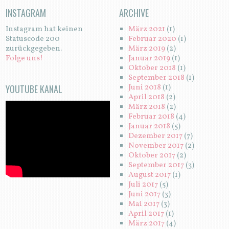
INSTAGRAM
ARCHIVE
Instagram hat keinen
März 2021
(1)
Statuscode 200
Februar 2020
(1)
zurückgegeben.
März 2019
(2)
Folge uns!
Januar 2019
(1)
Oktober 2018
(1)
September 2018
(1)
YOUTUBE KANAL
Juni 2018
(1)
April 2018
(2)
März 2018
(2)
Februar 2018
(4)
Januar 2018
(5)
Dezember 2017
(7)
November 2017
(2)
Oktober 2017
(2)
September 2017
(3)
August 2017
(1)
Juli 2017
(5)
Juni 2017
(3)
Mai 2017
(3)
April 2017
(1)
März 2017
(4)