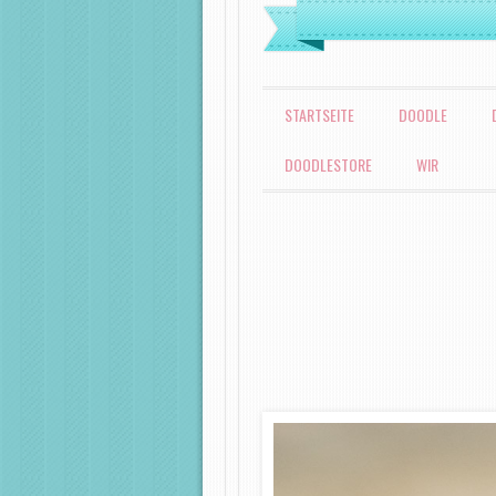
MENÜ
ZUM INHALT SPRINGEN
STARTSEITE
DOODLE
DOODLESTORE
WIR