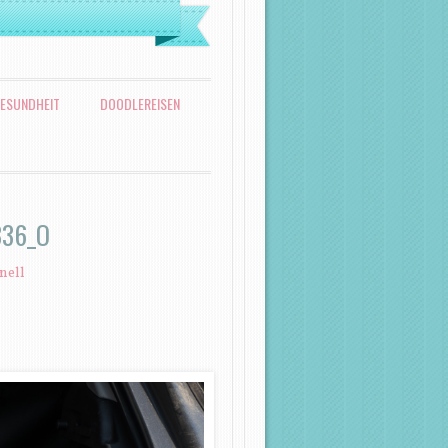
ESUNDHEIT
DOODLEREISEN
336_O
nell