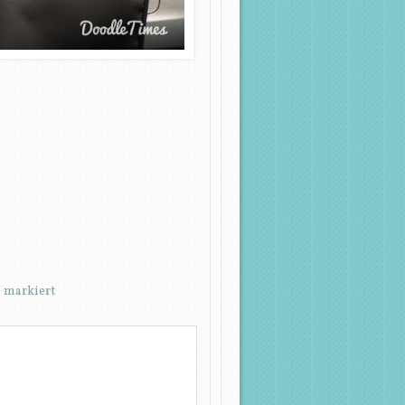
*
markiert