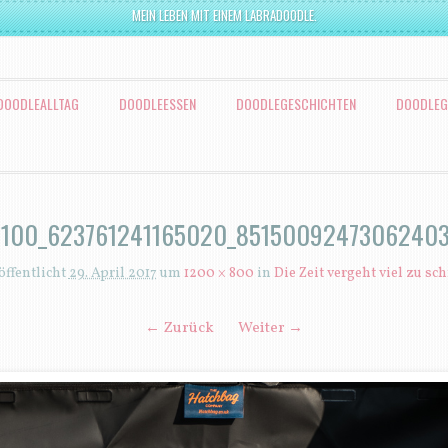
MEIN LEBEN MIT EINEM LABRADOODLE.
DOODLEALLTAG
DOODLEESSEN
DOODLEGESCHICHTEN
DOODLEG
7100_623761241165020_8515009247306240
öffentlicht
29. April 2017
um
1200 × 800
in
Die Zeit vergeht viel zu sch
← Zurück
Weiter →