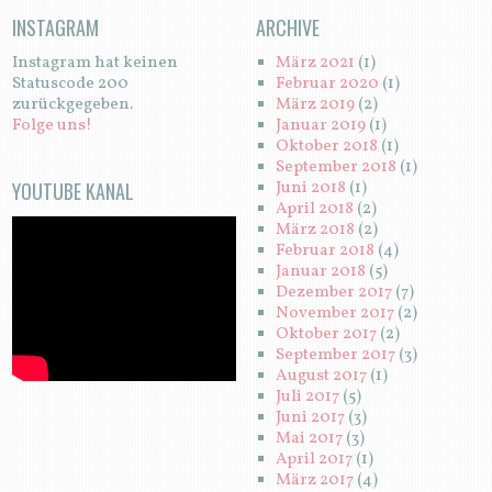
INSTAGRAM
ARCHIVE
Instagram hat keinen
März 2021
(1)
Statuscode 200
Februar 2020
(1)
zurückgegeben.
März 2019
(2)
Folge uns!
Januar 2019
(1)
Oktober 2018
(1)
September 2018
(1)
YOUTUBE KANAL
Juni 2018
(1)
April 2018
(2)
März 2018
(2)
Februar 2018
(4)
Januar 2018
(5)
Dezember 2017
(7)
November 2017
(2)
Oktober 2017
(2)
September 2017
(3)
August 2017
(1)
Juli 2017
(5)
Juni 2017
(3)
Mai 2017
(3)
April 2017
(1)
März 2017
(4)