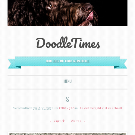
DoodleTimes
MEIN LEBEN MIT EINEM LABRADOODLE.
MENÜ
ZUM INHALT SPRINGEN
S
Veröffentlicht
29. April 2017
um
1280 × 720
in
Die Zeit vergeht viel zu schnell
← Zurück
Weiter →