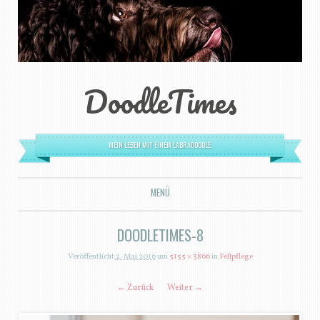
DoodleTimes
MEIN LEBEN MIT EINEM LABRADOODLE.
MENÜ
ZUM INHALT SPRINGEN
DOODLETIMES-8
Veröffentlicht
2. Mai 2016
um
5155 × 3866
in
Fellpflege
← Zurück
Weiter →