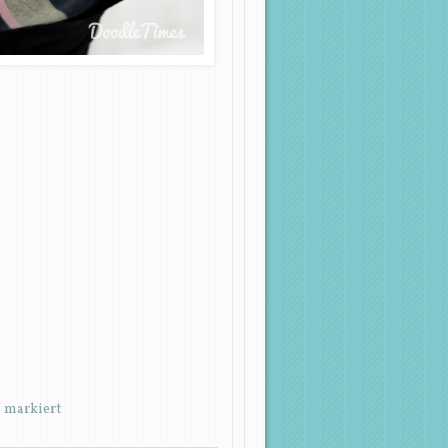
*
markiert