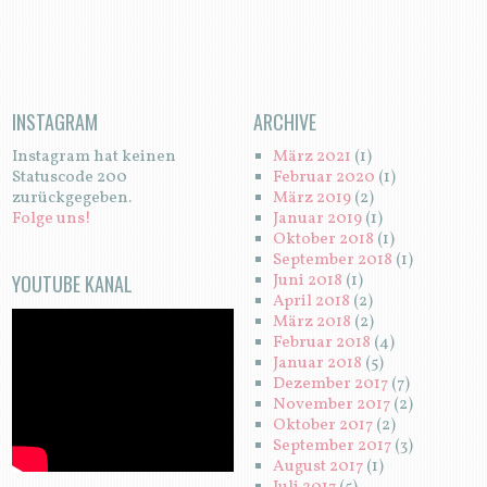
INSTAGRAM
ARCHIVE
Instagram hat keinen
März 2021
(1)
Statuscode 200
Februar 2020
(1)
zurückgegeben.
März 2019
(2)
Folge uns!
Januar 2019
(1)
Oktober 2018
(1)
September 2018
(1)
YOUTUBE KANAL
Juni 2018
(1)
April 2018
(2)
März 2018
(2)
Februar 2018
(4)
Januar 2018
(5)
Dezember 2017
(7)
November 2017
(2)
Oktober 2017
(2)
September 2017
(3)
August 2017
(1)