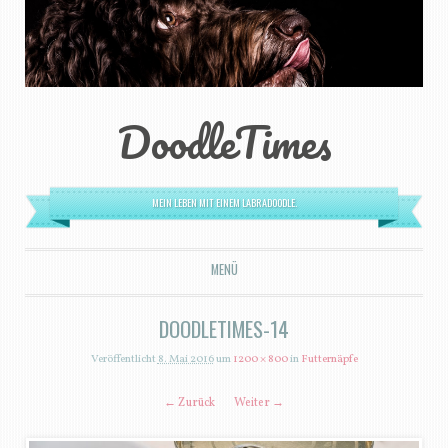
DoodleTimes
MEIN LEBEN MIT EINEM LABRADOODLE.
MENÜ
ZUM INHALT SPRINGEN
DOODLETIMES-14
Veröffentlicht
8. Mai 2016
um
1200 × 800
in
Futternäpfe
← Zurück
Weiter →