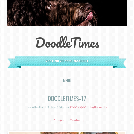
DoodleTimes
MEIN LEBEN MIT EINEM LABRADOODLE.
MENÜ
ZUM INHALT SPRINGEN
DOODLETIMES-17
Veröffentlicht
8. Mai 2016
um
1200 × 900
in
Futternäpfe
← Zurück
Weiter →