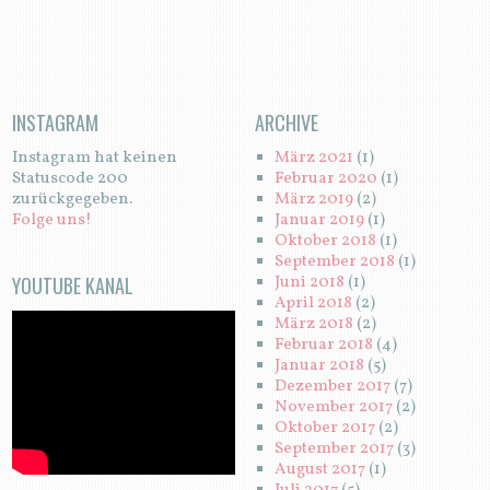
INSTAGRAM
ARCHIVE
Instagram hat keinen
März 2021
(1)
Statuscode 200
Februar 2020
(1)
zurückgegeben.
März 2019
(2)
Folge uns!
Januar 2019
(1)
Oktober 2018
(1)
September 2018
(1)
YOUTUBE KANAL
Juni 2018
(1)
April 2018
(2)
März 2018
(2)
Februar 2018
(4)
Januar 2018
(5)
Dezember 2017
(7)
November 2017
(2)
Oktober 2017
(2)
September 2017
(3)
August 2017
(1)