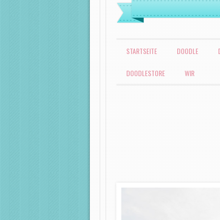
MENÜ
ZUM INHALT SPRINGEN
STARTSEITE
DOODLE
DOODLESTORE
WIR