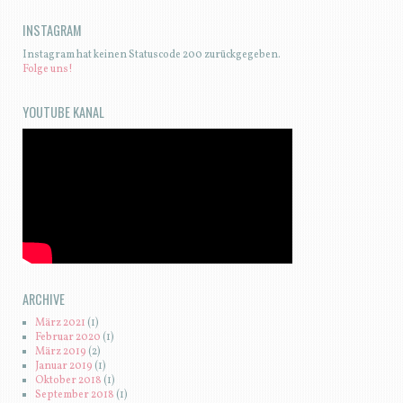
INSTAGRAM
Instagram hat keinen Statuscode 200 zurückgegeben.
Folge uns!
YOUTUBE KANAL
ARCHIVE
März 2021
(1)
Februar 2020
(1)
März 2019
(2)
Januar 2019
(1)
Oktober 2018
(1)
September 2018
(1)