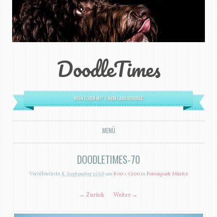
DoodleTimes
MEIN LEBEN MIT EINEM LABRADOODLE.
MENÜ
ZUM INHALT SPRINGEN
DOODLETIMES-70
Veröffentlicht
8. September 2016
um
800 × 1200
in
Ferienpark Müritz
← Zurück
Weiter →