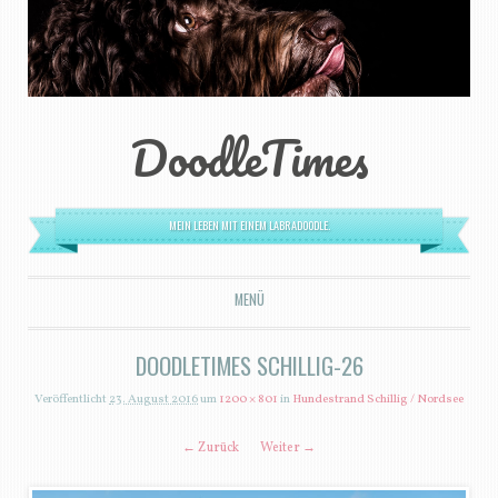
DoodleTimes
MEIN LEBEN MIT EINEM LABRADOODLE.
MENÜ
ZUM INHALT SPRINGEN
DOODLETIMES SCHILLIG-26
Veröffentlicht
23. August 2016
um
1200 × 801
in
Hundestrand Schillig / Nordsee
← Zurück
Weiter →