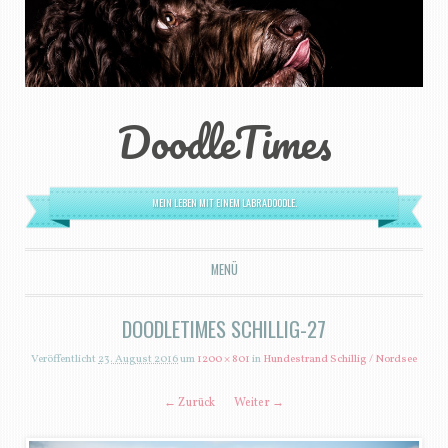
DoodleTimes
MEIN LEBEN MIT EINEM LABRADOODLE.
MENÜ
ZUM INHALT SPRINGEN
DOODLETIMES SCHILLIG-27
Veröffentlicht
23. August 2016
um
1200 × 801
in
Hundestrand Schillig / Nordsee
← Zurück
Weiter →