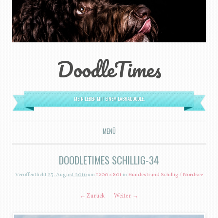
DoodleTimes
MEIN LEBEN MIT EINEM LABRADOODLE.
MENÜ
ZUM INHALT SPRINGEN
DOODLETIMES SCHILLIG-34
Veröffentlicht
23. August 2016
um
1200 × 801
in
Hundestrand Schillig / Nordsee
← Zurück
Weiter →