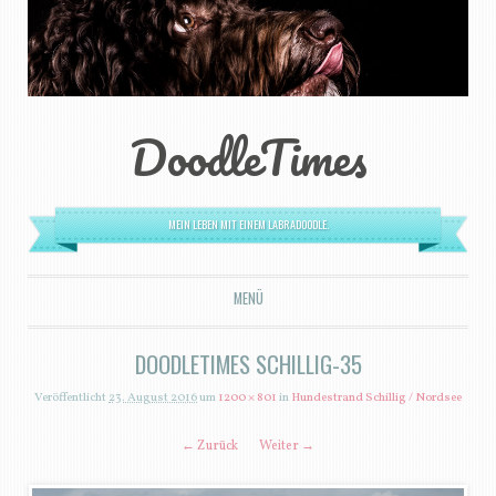
DoodleTimes
MEIN LEBEN MIT EINEM LABRADOODLE.
MENÜ
ZUM INHALT SPRINGEN
DOODLETIMES SCHILLIG-35
Veröffentlicht
23. August 2016
um
1200 × 801
in
Hundestrand Schillig / Nordsee
← Zurück
Weiter →