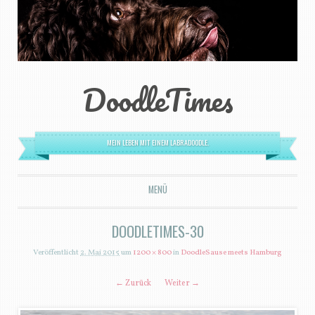
DoodleTimes
MEIN LEBEN MIT EINEM LABRADOODLE.
MENÜ
ZUM INHALT SPRINGEN
DOODLETIMES-30
Veröffentlicht
2. Mai 2015
um
1200 × 800
in
DoodleSause meets Hamburg
← Zurück
Weiter →