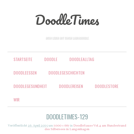
DoodleTimes
MEIN LEBEN MIT EINEM LABRADOODLE.
MENÜ
STARTSEITE
DOODLE
DOODLEALLTAG
ZUM INHALT SPRINGEN
DOODLEESSEN
DOODLEGESCHICHTEN
DOODLEGESUNDHEIT
DOODLEREISEN
DOODLESTORE
WIR
DOODLETIMES-129
Veröffentlicht
26. April 2015
um
1000 × 667
in
DoodleSause Vol.4 am Hundestrand
des Silbersees in Langenhagen