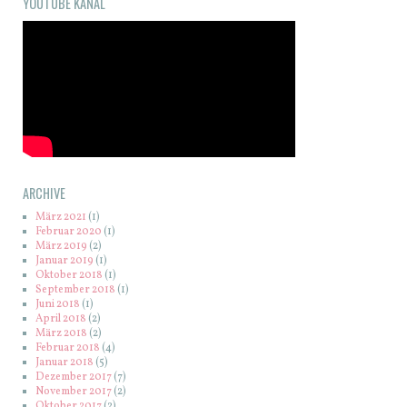
YOUTUBE KANAL
ARCHIVE
März 2021
(1)
Februar 2020
(1)
März 2019
(2)
Januar 2019
(1)
Oktober 2018
(1)
September 2018
(1)
Juni 2018
(1)
April 2018
(2)
März 2018
(2)
Februar 2018
(4)
Januar 2018
(5)
Dezember 2017
(7)
November 2017
(2)
Oktober 2017
(2)