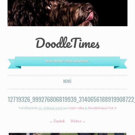
DoodleTimes
MEIN LEBEN MIT EINEM LABRADOODLE.
MENÜ
ZUM INHALT SPRINGEN
12719326_999276806819939_3140656188919908722
Veröffentlicht
21. Februar 2016
um
1026 × 684
in
DoodleSause Vol. 6
← Zurück
Weiter →