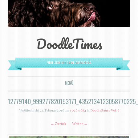
DoodleTimes
MEIN LEBEN MIT EINEM LABRADOODLE.
MENÜ
ZUM INHALT SPRINGEN
12779140_999277820153171_4352134123058770225
Veröffentlicht
21. Februar 2016
um
1026 × 684
in
DoodleSause Vol. 6
← Zurück
Weiter →