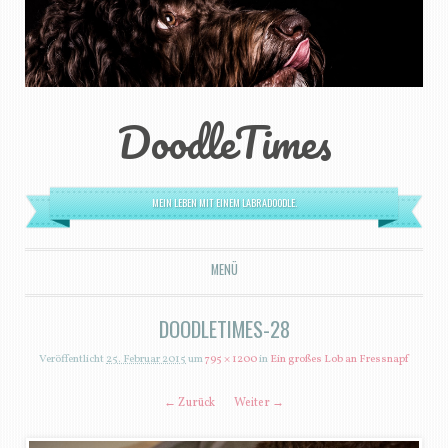
DoodleTimes
MEIN LEBEN MIT EINEM LABRADOODLE.
MENÜ
ZUM INHALT SPRINGEN
DOODLETIMES-28
Veröffentlicht
25. Februar 2015
um
795 × 1200
in
Ein großes Lob an Fressnapf
← Zurück
Weiter →