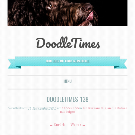
DoodleTimes
MEIN LEBEN MIT EINEM LABRADOODLE.
MENÜ
ZUM INHALT SPRINGEN
DOODLETIMES-138
Veröffentlicht
13. September 2016
um
1200 × 800
in
Ein Kurzausflug an die Ostsee
mit Folgen
← Zurück
Weiter →