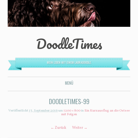
DoodleTimes
MEIN LEBEN MIT EINEM LABRADOODLE.
MENÜ
ZUM INHALT SPRINGEN
DOODLETIMES-99
Veröffentlicht
13. September 2016
um
1200 × 800
in
Ein Kurzausflug an die Ostsee
mit Folgen
← Zurück
Weiter →