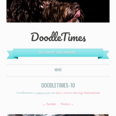
DoodleTimes
MEIN LEBEN MIT EINEM LABRADOODLE.
MENÜ
ZUM INHALT SPRINGEN
DOODLETIMES-10
Veröffentlicht
5. Januar 2017
um
900 × 1200
in
Ein Tag Winterurlaub
← Zurück
Weiter →