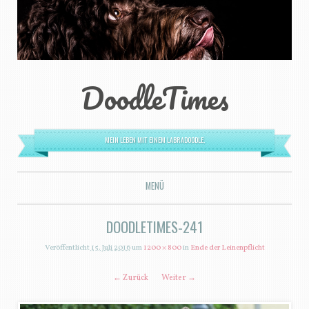
DoodleTimes
MEIN LEBEN MIT EINEM LABRADOODLE.
MENÜ
ZUM INHALT SPRINGEN
DOODLETIMES-241
Veröffentlicht
15. Juli 2016
um
1200 × 800
in
Ende der Leinenpflicht
← Zurück
Weiter →