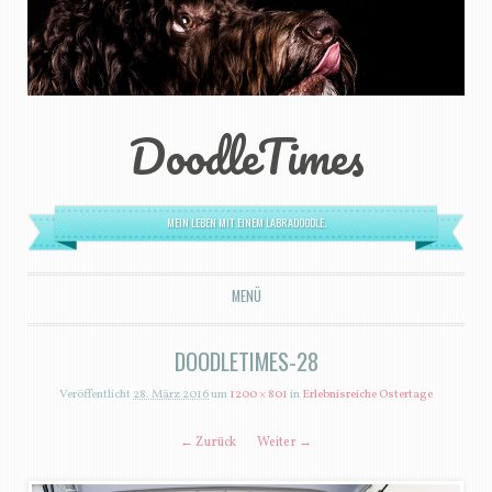
DoodleTimes
MEIN LEBEN MIT EINEM LABRADOODLE.
MENÜ
ZUM INHALT SPRINGEN
DOODLETIMES-28
Veröffentlicht
28. März 2016
um
1200 × 801
in
Erlebnisreiche Ostertage
← Zurück
Weiter →