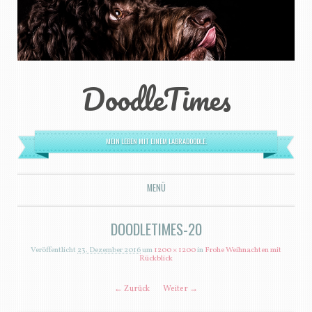
DoodleTimes
MEIN LEBEN MIT EINEM LABRADOODLE.
MENÜ
ZUM INHALT SPRINGEN
DOODLETIMES-20
Veröffentlicht
23. Dezember 2016
um
1200 × 1200
in
Frohe Weihnachten mit
Rückblick
← Zurück
Weiter →