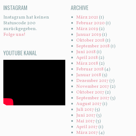
INSTAGRAM
ARCHIVE
Instagram hat keinen
März 2021
(1)
Statuscode 200
Februar 2020
(1)
zurückgegeben.
März 2019
(2)
Folge uns!
Januar 2019
(1)
Oktober 2018
(1)
September 2018
(1)
YOUTUBE KANAL
Juni 2018
(1)
April 2018
(2)
März 2018
(2)
Februar 2018
(4)
Januar 2018
(5)
Dezember 2017
(7)
November 2017
(2)
Oktober 2017
(2)
September 2017
(3)
August 2017
(1)
Juli 2017
(5)
Juni 2017
(3)
Mai 2017
(3)
April 2017
(1)
März 2017
(4)