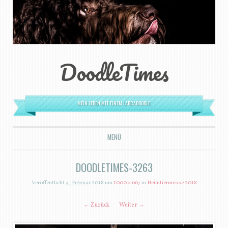
DoodleTimes
MEIN LEBEN MIT EINEM LABRADOODLE.
MENÜ
ZUM INHALT SPRINGEN
DOODLETIMES-3263
Veröffentlicht
4. Februar 2018
um
1000 × 667
in
Heimtiermesse 2018
← Zurück
Weiter →