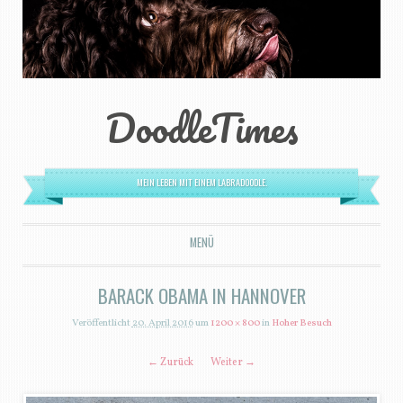
DoodleTimes
MEIN LEBEN MIT EINEM LABRADOODLE.
MENÜ
ZUM INHALT SPRINGEN
BARACK OBAMA IN HANNOVER
Veröffentlicht
20. April 2016
um
1200 × 800
in
Hoher Besuch
← Zurück
Weiter →