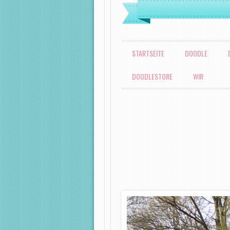
MENÜ
ZUM INHALT SPRINGEN
STARTSEITE
DOODLE
DOODLESTORE
WIR