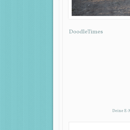
DoodleTimes
Deine E-M