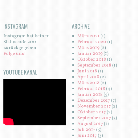
INSTAGRAM
ARCHIVE
Instagram hat keinen
März 2021
(1)
Statuscode 200
Februar 2020
(1)
zurückgegeben.
März 2019
(2)
Folge uns!
Januar 2019
(1)
Oktober 2018
(1)
September 2018
(1)
YOUTUBE KANAL
Juni 2018
(1)
April 2018
(2)
März 2018
(2)
Februar 2018
(4)
Januar 2018
(5)
Dezember 2017
(7)
November 2017
(2)
Oktober 2017
(2)
September 2017
(3)
August 2017
(1)
Juli 2017
(5)
Juni 2017
(3)