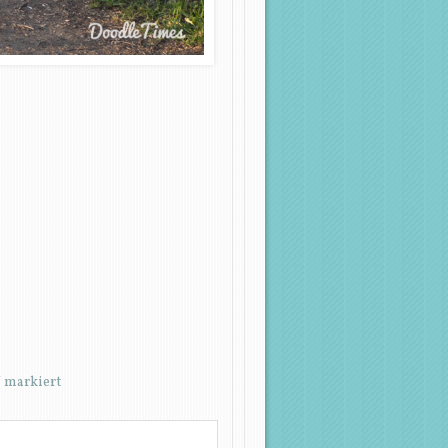
*
markiert