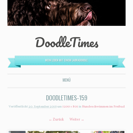
DoodleTimes
MEIN LEBEN MIT EINEM LABRADOODLE.
MENÜ
ZUM INHALT SPRINGEN
DOODLETIMES-159
Veröffentlicht
20. September 2016
um
1200 × 801
in
Hundeschwimmen im Freibad
← Zurück
Weiter →