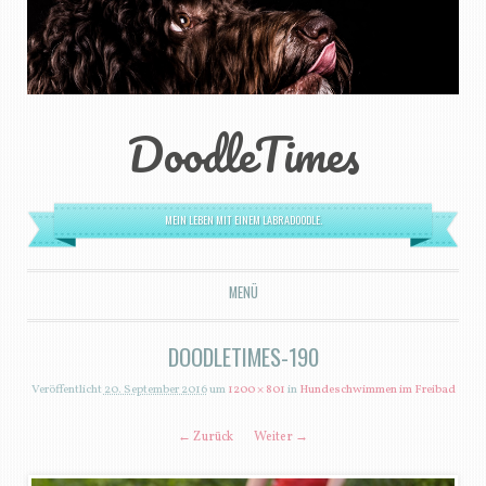
DoodleTimes
MEIN LEBEN MIT EINEM LABRADOODLE.
MENÜ
ZUM INHALT SPRINGEN
DOODLETIMES-190
Veröffentlicht
20. September 2016
um
1200 × 801
in
Hundeschwimmen im Freibad
← Zurück
Weiter →